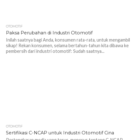
OTOMOTIF
1.3K
Paksa Perubahan di Industri Otomotif
Inilah saatnya bagi Anda, konsumen rata-rata, untuk mengambil
sikap! Rekan konsumen, selama bertahun-tahun kita dibawa ke
pembersih dari industri otomotif: Sudah saatnya...
OTOMOTIF
1.2K
Sertifikasi C-NCAP untuk Industri Otomotif Cina
Pertengkaran media yang terus-menerus tentang C-NCAP