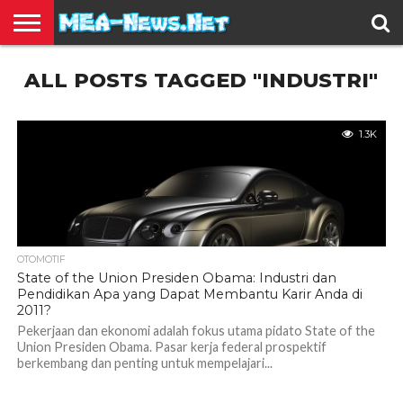
BERITA
ALL POSTS TAGGED "INDUSTRI"
TERBARU
EDUKASI
HIBURAN
INSPIRASI
KESEHATAN
KULINER
OLAH
OTOMOTIF
TRAVEL
JUAL
RAGA
BELI
1.3K
OTOMOTIF
State of the Union Presiden Obama: Industri dan
Pendidikan Apa yang Dapat Membantu Karir Anda di
2011?
Pekerjaan dan ekonomi adalah fokus utama pidato State of the
Union Presiden Obama. Pasar kerja federal prospektif
berkembang dan penting untuk mempelajari...