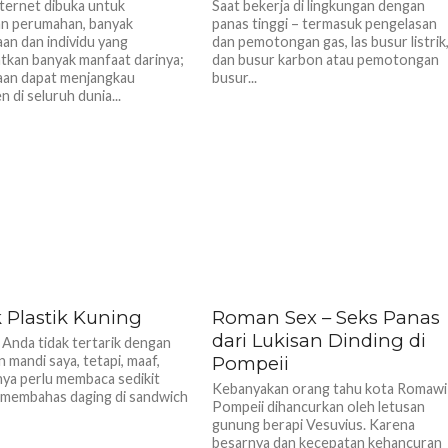
nternet dibuka untuk
Saat bekerja di lingkungan dengan
n perumahan, banyak
panas tinggi – termasuk pengelasan
an dan individu yang
dan pemotongan gas, las busur listrik
kan banyak manfaat darinya;
dan busur karbon atau pemotongan
aan dapat menjangkau
busur...
 di seluruh dunia...
 Plastik Kuning
Roman Sex – Seks Panas
dari Lukisan Dinding di
a Anda tidak tertarik dengan
 mandi saya, tetapi, maaf,
Pompeii
ya perlu membaca sedikit
Kebanyakan orang tahu kota Romawi
membahas daging di sandwich
Pompeii dihancurkan oleh letusan
gunung berapi Vesuvius. Karena
besarnya dan kecepatan kehancuran