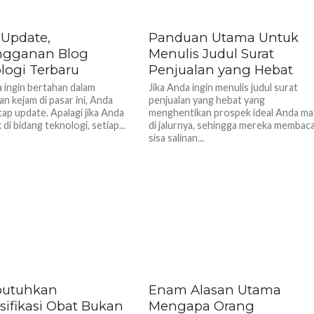
 Update,
Panduan Utama Untuk
ngganan Blog
Menulis Judul Surat
logi Terbaru
Penjualan yang Hebat
a ingin bertahan dalam
Jika Anda ingin menulis judul surat
n kejam di pasar ini, Anda
penjualan yang hebat yang
tap update. Apalagi jika Anda
menghentikan prospek ideal Anda ma
di bidang teknologi, setiap...
di jalurnya, sehingga mereka membac
sisa salinan...
utuhkan
Enam Alasan Utama
sifikasi Obat Bukan
Mengapa Orang