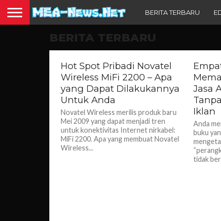
BERITA TERBARU
E
Seni dan Ilmu Desa
BERITA TERBARU
Hot Spot Pribadi Novatel
Empat
Wireless MiFi 2200 – Apa
Memas
yang Dapat Dilakukannya
Jasa 
Untuk Anda
Tanpa
Iklan
Novatel Wireless merilis produk baru
Mei 2009 yang dapat menjadi tren
Anda mem
untuk konektivitas Internet nirkabel:
buku yan
MiFi 2200. Apa yang membuat Novatel
mengetah
Wireless...
“perangka
tidak ber