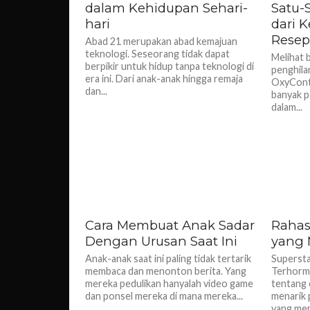
dalam Kehidupan Sehari-
Satu-
hari
dari 
Resep
Abad 21 merupakan abad kemajuan
teknologi. Seseorang tidak dapat
Melihat 
berpikir untuk hidup tanpa teknologi di
penghilan
era ini. Dari anak-anak hingga remaja
OxyConti
dan...
banyak pe
dalam...
Cara Membuat Anak Sadar
Rahas
Dengan Urusan Saat Ini
yang 
Anak-anak saat ini paling tidak tertarik
Superst
membaca dan menonton berita. Yang
Terhormat
mereka pedulikan hanyalah video game
tentang 
dan ponsel mereka di mana mereka...
menarik 
yang men