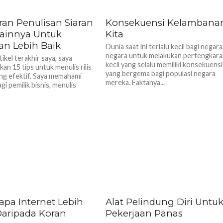
ran Penulisan Siaran
Konsekuensi Kelambana
Lainnya Untuk
Kita
an Lebih Baik
Dunia saat ini terlalu kecil bagi negara
negara untuk melakukan pertengkar
ikel terakhir saya, saya
kecil yang selalu memiliki konsekuensi
an 15 tips untuk menulis rilis
yang bergema bagi populasi negara
ng efektif. Saya memahami
mereka. Faktanya...
i pemilik bisnis, menulis
pa Internet Lebih
Alat Pelindung Diri Untu
Daripada Koran
Pekerjaan Panas