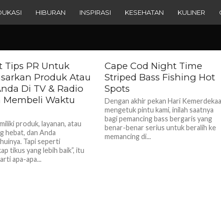
DUKASI
HIBURAN
INSPIRASI
KESEHATAN
KULINER
in Game Komputer
1
 Tips PR Untuk
Cape Cod Night Time
arkan Produk Atau
Striped Bass Fishing Hot
Anda Di TV & Radio
Spots
 Membeli Waktu
Dengan akhir pekan Hari Kemerdeka
mengetuk pintu kami, inilah saatnya
bagi pemancing bass bergaris yang
iliki produk, layanan, atau
benar-benar serius untuk beralih ke
g hebat, dan Anda
memancing di...
uinya. Tapi seperti
p tikus yang lebih baik”, itu
arti apa-apa...