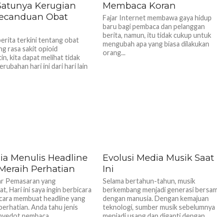
Satunya Kerugian
Membaca Koran
Kecanduan Obat
Fajar Internet membawa gaya hidup
baru bagi pembaca dan pelanggan
berita, namun, itu tidak cukup untuk
berita terkini tentang obat
mengubah apa yang biasa dilakukan
g rasa sakit opioid
orang...
n, kita dapat melihat tidak
rubahan hari ini dari hari lain
ia Menulis Headline
Evolusi Media Musik Saat
Meraih Perhatian
Ini
ar Pemasaran yang
Selama bertahun-tahun, musik
, Hari ini saya ingin berbicara
berkembang menjadi generasi bersa
cara membuat headline yang
dengan manusia. Dengan kemajuan
perhatian. Anda tahu jenis
teknologi, sumber musik sebelumnya
yedot pembaca...
menjadi usang dan diganti dengan