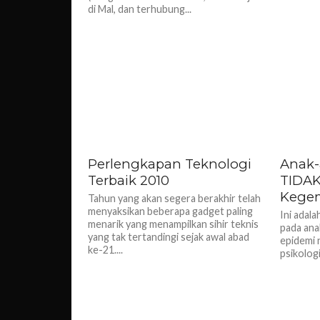
di Mal, dan terhubung...
Perlengkapan Teknologi
Anak-
Terbaik 2010
TIDAK
Kege
Tahun yang akan segera berakhir telah
menyaksikan beberapa gadget paling
Ini adala
menarik yang menampilkan sihir teknis
pada ana
yang tak tertandingi sejak awal abad
epidemi n
ke-21....
psikologi