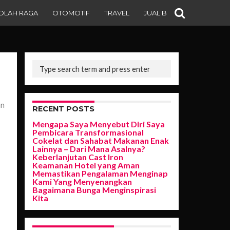
OLAH RAGA
OTOMOTIF
TRAVEL
JUAL BELI
.4K
an
RECENT POSTS
Mengapa Saya Menyebut Diri Saya
Pembicara Transformasional
Cokelat dan Sahabat Makanan Enak
Lainnya – Dari Mana Asalnya?
Keberlanjutan Cast Iron
Keamanan Hotel yang Aman
Memastikan Pengalaman Menginap
Kami Yang Menyenangkan
Bagaimana Bunga Menginspirasi
Kita