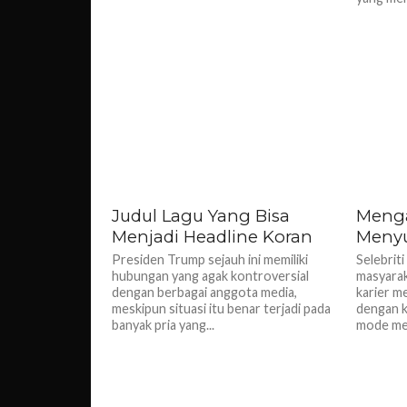
Judul Lagu Yang Bisa
Meng
Menjadi Headline Koran
Menyuk
Presiden Trump sejauh ini memiliki
Selebriti
hubungan yang agak kontroversial
masyarak
dengan berbagai anggota media,
karier m
meskipun situasi itu benar terjadi pada
dengan k
banyak pria yang...
mode mer