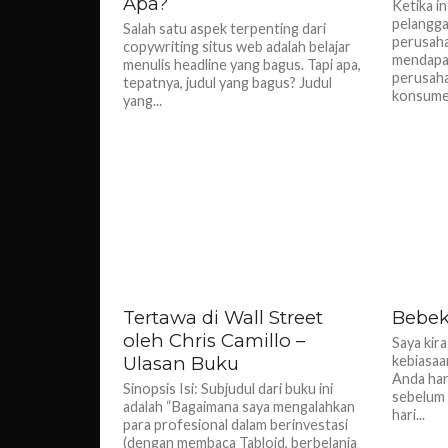
Apa?
Ketika i
pelangga
Salah satu aspek terpenting dari
perusaha
copywriting situs web adalah belajar
mendapat
menulis headline yang bagus. Tapi apa,
perusah
tepatnya, judul yang bagus? Judul
konsumen
yang...
Tertawa di Wall Street
Bebek
oleh Chris Camillo –
Saya kir
Ulasan Buku
kebiasaan
Anda han
Sinopsis Isi: Subjudul dari buku ini
sebelum 
adalah “Bagaimana saya mengalahkan
hari...
para profesional dalam berinvestasi
(dengan membaca Tabloid, berbelanja