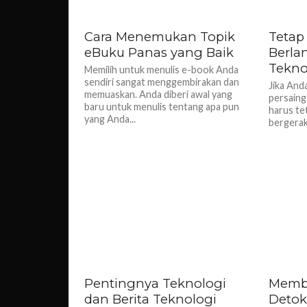
Cara Menemukan Topik
Tetap
eBuku Panas yang Baik
Berla
Tekno
Memilih untuk menulis e-book Anda
sendiri sangat menggembirakan dan
Jika And
memuaskan. Anda diberi awal yang
persainga
baru untuk menulis tentang apa pun
harus te
yang Anda...
bergerak 
Pentingnya Teknologi
Memb
dan Berita Teknologi
Detok