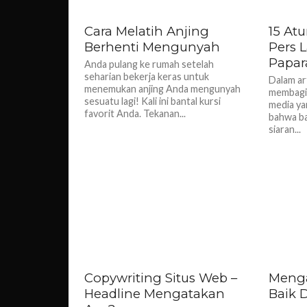
Cara Melatih Anjing
15 Atu
Berhenti Mengunyah
Pers 
Papar
Anda pulang ke rumah setelah
seharian bekerja keras untuk
Dalam art
menemukan anjing Anda mengunyah
membagik
sesuatu lagi! Kali ini bantal kursi
media ya
favorit Anda. Tekanan...
bahwa bag
siaran...
Copywriting Situs Web –
Menga
Headline Mengatakan
Baik 