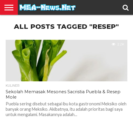
BERITA
ALL POSTS TAGGED "RESEP"
TERBARU
EDUKASI
HIBURAN
INSPIRASI
KESEHATAN
KULINER
OLAH
OTOMOTIF
TRAVEL
JUAL
RAGA
BELI
2.2K
KULINER
Sekolah Memasak Mesones Sacristia Puebla & Resep
Mole
Puebla sering disebut sebagai ibu kota gastronomi Meksiko oleh
banyak orang Meksiko. Akibatnya, itu adalah prioritas bagi saya
untuk mengalami. Masakannya adalah...