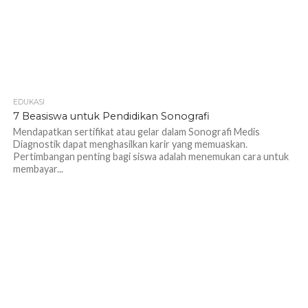
EDUKASI
1.3K
7 Beasiswa untuk Pendidikan Sonografi
Mendapatkan sertifikat atau gelar dalam Sonografi Medis
Diagnostik dapat menghasilkan karir yang memuaskan.
Pertimbangan penting bagi siswa adalah menemukan cara untuk
membayar...