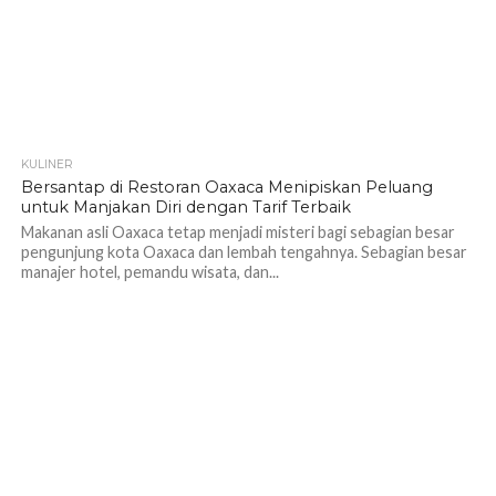
KULINER
1.2K
Bersantap di Restoran Oaxaca Menipiskan Peluang
untuk Manjakan Diri dengan Tarif Terbaik
Makanan asli Oaxaca tetap menjadi misteri bagi sebagian besar
pengunjung kota Oaxaca dan lembah tengahnya. Sebagian besar
manajer hotel, pemandu wisata, dan...