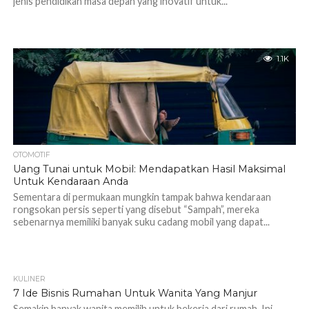
jenis pendidikan masa depan yang inovatif untuk...
1.1K
OTOMOTIF
Uang Tunai untuk Mobil: Mendapatkan Hasil Maksimal
Untuk Kendaraan Anda
Sementara di permukaan mungkin tampak bahwa kendaraan
rongsokan persis seperti yang disebut “Sampah”, mereka
sebenarnya memiliki banyak suku cadang mobil yang dapat...
KULINER
1.3K
7 Ide Bisnis Rumahan Untuk Wanita Yang Manjur
Semakin banyak wanita memilih untuk bekerja dari rumah. Ini