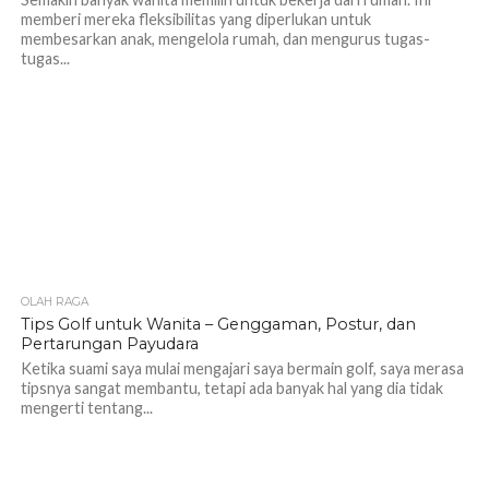
memberi mereka fleksibilitas yang diperlukan untuk
membesarkan anak, mengelola rumah, dan mengurus tugas-
tugas...
OLAH RAGA
1.3K
Tips Golf untuk Wanita – Genggaman, Postur, dan
Pertarungan Payudara
Ketika suami saya mulai mengajari saya bermain golf, saya merasa
tipsnya sangat membantu, tetapi ada banyak hal yang dia tidak
mengerti tentang...