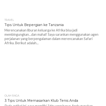
TRAVEL
1.1K
Tips Untuk Bepergian ke Tanzania
Merencanakan liburan keluarga ke Afrika bisa jadi
membingungkan…dan mahal! Saya sarankan menggunakan agen
perjalanan yang berpengalaman dalam merencanakan Safari
Afrika. Berikut adalah...
OLAH RAGA
1.2K
3 Tips Untuk Memasarkan Klub Tenis Anda
Pada artikel ini, saya memiliki 3 tip yang harus Anda gunakan