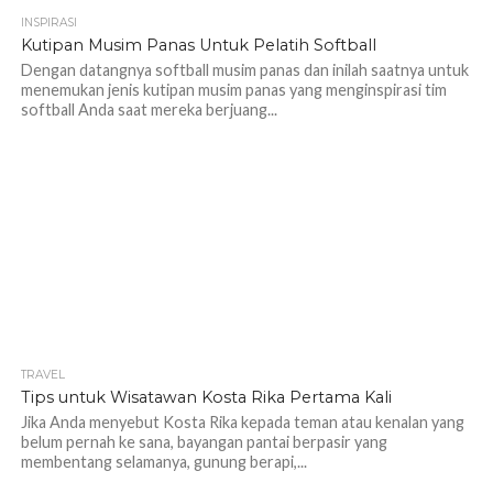
INSPIRASI
1.2K
Kutipan Musim Panas Untuk Pelatih Softball
Dengan datangnya softball musim panas dan inilah saatnya untuk
menemukan jenis kutipan musim panas yang menginspirasi tim
softball Anda saat mereka berjuang...
TRAVEL
1.2K
Tips untuk Wisatawan Kosta Rika Pertama Kali
Jika Anda menyebut Kosta Rika kepada teman atau kenalan yang
belum pernah ke sana, bayangan pantai berpasir yang
membentang selamanya, gunung berapi,...