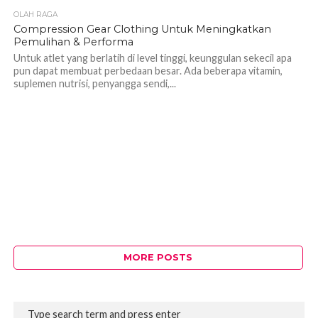
OLAH RAGA
1.1K
Compression Gear Clothing Untuk Meningkatkan
Pemulihan & Performa
Untuk atlet yang berlatih di level tinggi, keunggulan sekecil apa
pun dapat membuat perbedaan besar. Ada beberapa vitamin,
suplemen nutrisi, penyangga sendi,...
MORE POSTS