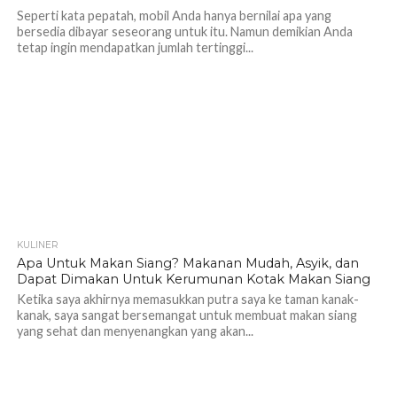
Seperti kata pepatah, mobil Anda hanya bernilai apa yang
bersedia dibayar seseorang untuk itu. Namun demikian Anda
tetap ingin mendapatkan jumlah tertinggi...
KULINER
1.3K
Apa Untuk Makan Siang? Makanan Mudah, Asyik, dan
Dapat Dimakan Untuk Kerumunan Kotak Makan Siang
Ketika saya akhirnya memasukkan putra saya ke taman kanak-
kanak, saya sangat bersemangat untuk membuat makan siang
yang sehat dan menyenangkan yang akan...