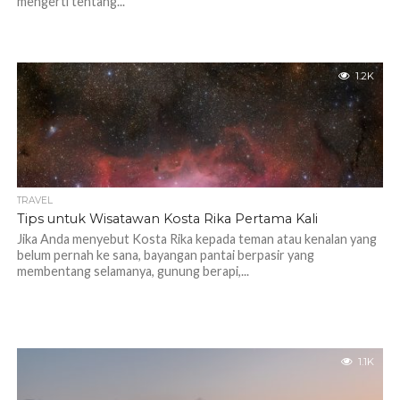
mengerti tentang...
1.2K
TRAVEL
Tips untuk Wisatawan Kosta Rika Pertama Kali
Jika Anda menyebut Kosta Rika kepada teman atau kenalan yang
belum pernah ke sana, bayangan pantai berpasir yang
membentang selamanya, gunung berapi,...
1.1K