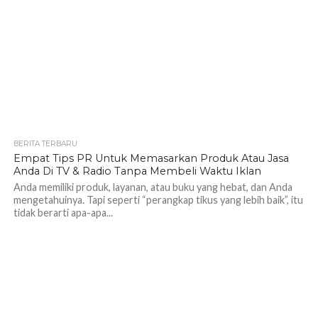
BERITA TERBARU
Empat Tips PR Untuk Memasarkan Produk Atau Jasa
Anda Di TV & Radio Tanpa Membeli Waktu Iklan
Anda memiliki produk, layanan, atau buku yang hebat, dan Anda
mengetahuinya. Tapi seperti “perangkap tikus yang lebih baik”, itu
tidak berarti apa-apa...