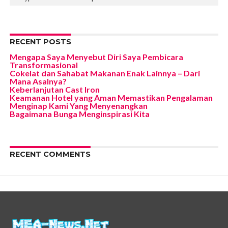
RECENT POSTS
Mengapa Saya Menyebut Diri Saya Pembicara
Transformasional
Cokelat dan Sahabat Makanan Enak Lainnya – Dari
Mana Asalnya?
Keberlanjutan Cast Iron
Keamanan Hotel yang Aman Memastikan Pengalaman
Menginap Kami Yang Menyenangkan
Bagaimana Bunga Menginspirasi Kita
RECENT COMMENTS