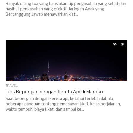
Banyak orang tua yang haus akan tip pengasuhan yang sehat dan
nasihat pengasuhan yang efektif. Jaringan Anak yang
Bertanggung Jawab menawarkan kiat...
1.3K
TRAVEL
Tips Bepergian dengan Kereta Api di Maroko
Saat bepergian dengan kereta api, ketahui terlebih dahulu
beberapa panduan tentang pemesanan tiket, kelas perjalanan,
waktu tempuh, biaya tiket, dan sampai ke...