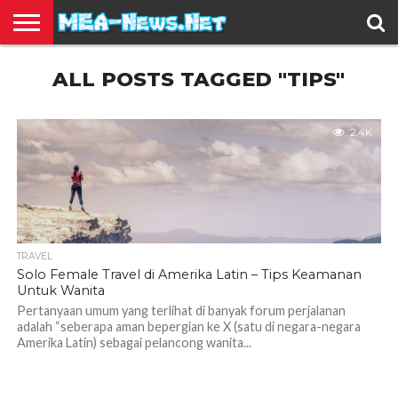
BERITA
ALL POSTS TAGGED "TIPS"
TERBARU
EDUKASI
HIBURAN
INSPIRASI
KESEHATAN
KULINER
OLAH
OTOMOTIF
TRAVEL
JUAL
RAGA
BELI
2.4K
TRAVEL
Solo Female Travel di Amerika Latin – Tips Keamanan
Untuk Wanita
Pertanyaan umum yang terlihat di banyak forum perjalanan
adalah “seberapa aman bepergian ke X (satu di negara-negara
Amerika Latin) sebagai pelancong wanita...