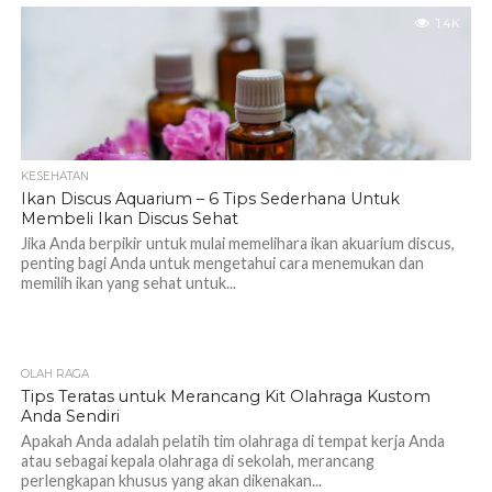
1.4K
KESEHATAN
Ikan Discus Aquarium – 6 Tips Sederhana Untuk
Membeli Ikan Discus Sehat
Jika Anda berpikir untuk mulai memelihara ikan akuarium discus,
penting bagi Anda untuk mengetahui cara menemukan dan
memilih ikan yang sehat untuk...
OLAH RAGA
1.2K
Tips Teratas untuk Merancang Kit Olahraga Kustom
Anda Sendiri
Apakah Anda adalah pelatih tim olahraga di tempat kerja Anda
atau sebagai kepala olahraga di sekolah, merancang
perlengkapan khusus yang akan dikenakan...