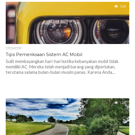
1.2K
OTOMOTIF
Tips Pemeriksaan Sistem AC Mobil
Sulit membayangkan hari-hari ketika kebanyakan mobil tidak
memiliki AC. Mereka telah menjadi barang yang diperlukan,
terutama selama bulan-bulan musim panas. Karena Anda...
1.2K