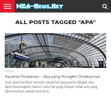
BERITA
ALL POSTS TAGGED "APA"
TERBARU
EDUKASI
HIBURAN
INSPIRASI
KESEHATAN
KULINER
OLAH
OTOMOTIF
TRAVEL
JUAL
RAGA
BELI
1.8K
TRAVEL
Asuransi Perjalanan – Apa yang Mungkin Dicakupnya
Saat akan berlibur banyak sekali hal yang perlu diingat dan
dipertimbangkan namun satu hal yang hampir tidak ada yang
diperhatikan adalah asuransi...