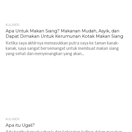
KULINER
1.3K
Apa Untuk Makan Siang? Makanan Mudah, Asyik, dan
Dapat Dimakan Untuk Kerumunan Kotak Makan Siang
Ketika saya akhirnya memasukkan putra saya ke taman kanak-
kanak, saya sangat bersemangat untuk membuat makan siang
yang sehat dan menyenangkan yang akan...
KULINER
1.2K
Apa itu Ugali?
Ada begitu banyak rahasia dan kelezatan kuliner dalam masakan