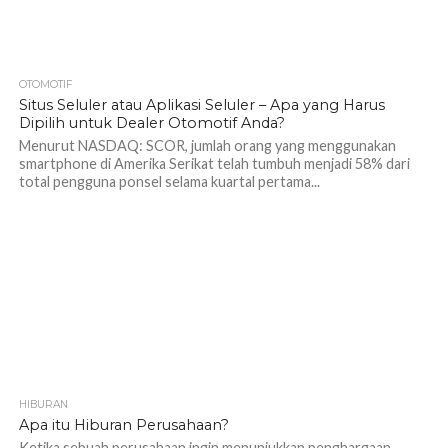
OTOMOTIF
1.1K
Situs Seluler atau Aplikasi Seluler – Apa yang Harus
Dipilih untuk Dealer Otomotif Anda?
Menurut NASDAQ: SCOR, jumlah orang yang menggunakan
smartphone di Amerika Serikat telah tumbuh menjadi 58% dari
total pengguna ponsel selama kuartal pertama...
HIBURAN
1.2K
Apa itu Hiburan Perusahaan?
Ketika sebuah perusahaan ingin menunjukkan penghargaan