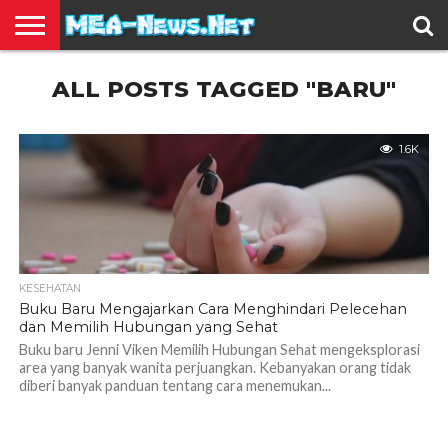
BERITA
ALL POSTS TAGGED "BARU"
TERBARU
EDUKASI
HIBURAN
INSPIRASI
KESEHATAN
KULINER
OLAH
OTOMOTIF
TRAVEL
JUAL
RAGA
BELI
1.6K
KESEHATAN
Buku Baru Mengajarkan Cara Menghindari Pelecehan
dan Memilih Hubungan yang Sehat
Buku baru Jenni Viken Memilih Hubungan Sehat mengeksplorasi
area yang banyak wanita perjuangkan. Kebanyakan orang tidak
diberi banyak panduan tentang cara menemukan...