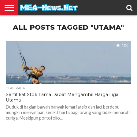
BERITA
ALL POSTS TAGGED "UTAMA"
TERBARU
EDUKASI
HIBURAN
INSPIRASI
KESEHATAN
KULINER
OLAH
OTOMOTIF
TRAVEL
JUAL
RAGA
BELI
1.3K
OLAH RAGA
Sertifikat Stok Lama Dapat Mengambil Harga Liga
Utama
Duduk di bagian bawah banyak lemari arsip dan laci berdebu
mungkin menyimpan sedikit harta bagi orang yang tidak menaruh
curiga. Meskipun portofolio...