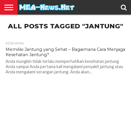
BERITA
ALL POSTS TAGGED "JANTUNG"
TERBARU
EDUKASI
HIBURAN
INSPIRASI
KESEHATAN
KULINER
OLAH
OTOMOTIF
TRAVEL
JUAL
RAGA
BELI
KESEHATAN
1.3K
Memiliki Jantung yang Sehat – Bagaimana Cara Menjaga
Kesehatan Jantung?
Anda mungkin tidak terlalu memperhatikan kesehatan jantung
Anda sampai Anda pertama kali mengalami penyakit jantung atau
Anda mengalami serangan jantung. Anda akan...