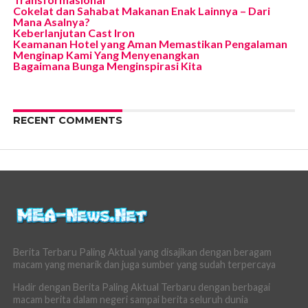
Cokelat dan Sahabat Makanan Enak Lainnya – Dari
Mana Asalnya?
Keberlanjutan Cast Iron
Keamanan Hotel yang Aman Memastikan Pengalaman
Menginap Kami Yang Menyenangkan
Bagaimana Bunga Menginspirasi Kita
RECENT COMMENTS
Berita Terbaru Paling Aktual yang disajikan dengan beragam
macam yang menarik dan juga sumber yang sudah terpercaya
Hadir dengan Berita Paling Aktual Terbaru dengan berbagai
macam berita dalam negeri sampai berita seluruh dunia