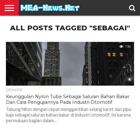
BERITA
ALL POSTS TAGGED "SEBAGAI"
TERBARU
EDUKASI
HIBURAN
INSPIRASI
KESEHATAN
KULINER
OLAH
OTOMOTIF
TRAVEL
JUAL
RAGA
BELI
1.1K
OTOMOTIF
Keunggulan Nylon Tube Sebagai Saluran Bahan Bakar
Dan Cara Pengujiannya Pada Industri Otomotif
Tabung Nilon dengan cepat menggantikan selang karet dan pipa
baja sebagai saluran bahan bakar di industri otomotif. Ini karena
permukaan bagian dalam...