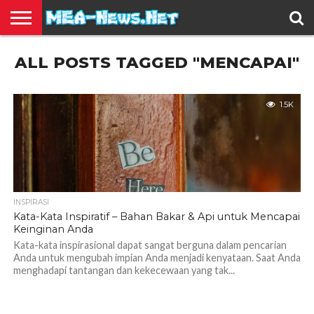
BERITA
ALL POSTS TAGGED "MENCAPAI"
TERBARU
EDUKASI
HIBURAN
INSPIRASI
KESEHATAN
KULINER
OLAH
OTOMOTIF
TRAVEL
JUAL
RAGA
BELI
1.5K
INSPIRASI
Kata-Kata Inspiratif – Bahan Bakar & Api untuk Mencapai
Keinginan Anda
Kata-kata inspirasional dapat sangat berguna dalam pencarian
Anda untuk mengubah impian Anda menjadi kenyataan. Saat Anda
menghadapi tantangan dan kekecewaan yang tak...