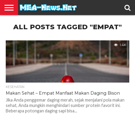
BERITA
ALL POSTS TAGGED "EMPAT"
TERBARU
EDUKASI
HIBURAN
INSPIRASI
KESEHATAN
KULINER
OLAH
OTOMOTIF
TRAVEL
JUAL
RAGA
BELI
1.4K
KESEHATAN
Makan Sehat – Empat Manfaat Makan Daging Bison
Jika Anda penggemar daging merah, sejak menjalani pola makan
sehat, Anda mungkin menghindari sumber protein favorit ini.
Beberapa potongan daging sapi bisa...