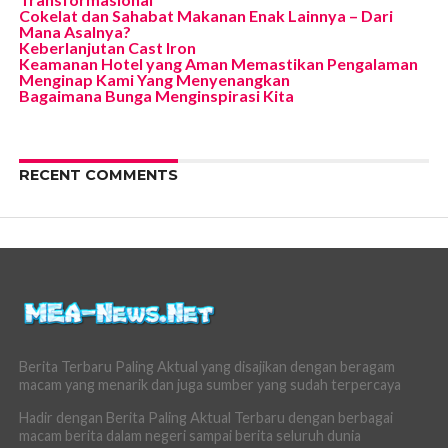
Cokelat dan Sahabat Makanan Enak Lainnya – Dari
Mana Asalnya?
Keberlanjutan Cast Iron
Keamanan Hotel yang Aman Memastikan Pengalaman
Menginap Kami Yang Menyenangkan
Bagaimana Bunga Menginspirasi Kita
RECENT COMMENTS
Berita Terbaru Paling Aktual yang disajikan dengan beragam
macam yang menarik dan juga sumber yang sudah terpercaya
Hadir dengan Berita Paling Aktual Terbaru dengan berbagai
macam berita dalam negeri sampai berita seluruh dunia