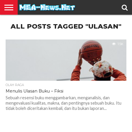
BERITA
ALL POSTS TAGGED "ULASAN"
TERBARU
EDUKASI
HIBURAN
INSPIRASI
KESEHATAN
KULINER
OLAH
OTOMOTIF
TRAVEL
JUAL
RAGA
BELI
1.5K
OLAH RAGA
Menulis Ulasan Buku – Fiksi
Sebuah resensi buku menggambarkan, menganalisis, dan
mengevaluasi kualitas, makna, dan pentingnya sebuah buku. Itu
tidak boleh diceritakan kembali, dan itu bukan laporan...