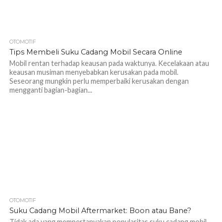
OTOMOTIF
1.2K
Tips Membeli Suku Cadang Mobil Secara Online
Mobil rentan terhadap keausan pada waktunya. Kecelakaan atau
keausan musiman menyebabkan kerusakan pada mobil.
Seseorang mungkin perlu memperbaiki kerusakan dengan
mengganti bagian-bagian...
OTOMOTIF
1.3K
Suku Cadang Mobil Aftermarket: Boon atau Bane?
Tidak ada yang mempertanyakan popularitas suku cadang mobil