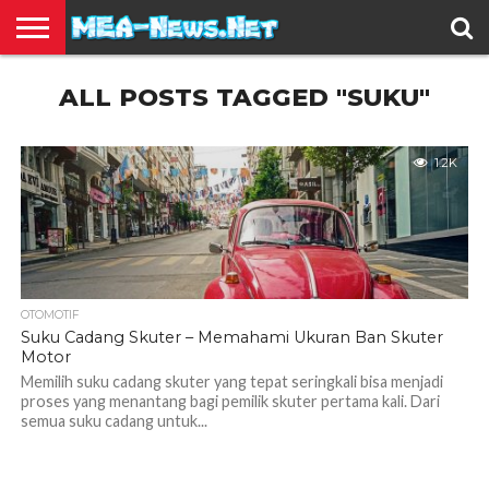
BERITA
ALL POSTS TAGGED "SUKU"
TERBARU
EDUKASI
HIBURAN
INSPIRASI
KESEHATAN
KULINER
OLAH
OTOMOTIF
TRAVEL
JUAL
RAGA
BELI
1.2K
OTOMOTIF
Suku Cadang Skuter – Memahami Ukuran Ban Skuter
Motor
Memilih suku cadang skuter yang tepat seringkali bisa menjadi
proses yang menantang bagi pemilik skuter pertama kali. Dari
semua suku cadang untuk...