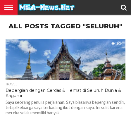
BERITA
ALL POSTS TAGGED "SELURUH"
TERBARU
EDUKASI
HIBURAN
INSPIRASI
KESEHATAN
KULINER
OLAH
OTOMOTIF
TRAVEL
JUAL
RAGA
BELI
1.0K
TRAVEL
Bepergian dengan Cerdas & Hemat di Seluruh Dunia &
Kagumi
Saya seorang penulis perjalanan. Saya biasanya bepergian sendiri,
tetapi keluarga saya terkadang ikut dengan saya. Ini sulit karena
mereka selalu memiliki banyak...