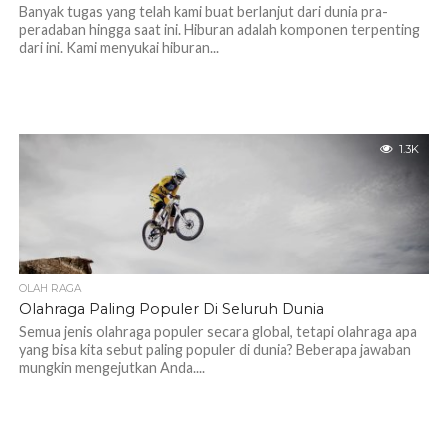
Banyak tugas yang telah kami buat berlanjut dari dunia pra-
peradaban hingga saat ini. Hiburan adalah komponen terpenting
dari ini. Kami menyukai hiburan...
1.3K
OLAH RAGA
Olahraga Paling Populer Di Seluruh Dunia
Semua jenis olahraga populer secara global, tetapi olahraga apa
yang bisa kita sebut paling populer di dunia? Beberapa jawaban
mungkin mengejutkan Anda....