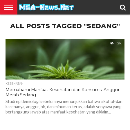
BERITA
ALL POSTS TAGGED "SEDANG"
TERBARU
EDUKASI
HIBURAN
INSPIRASI
KESEHATAN
KULINER
OLAH
OTOMOTIF
TRAVEL
JUAL
RAGA
BELI
1.2K
KESEHATAN
Memahami Manfaat Kesehatan dari Konsumsi Anggur
Merah Sedang
Studi epidemiologi sebelumnya menunjukkan bahwa alkohol-dan
karenanya, anggur, bir, dan minuman keras, adalah senyawa yang
bertanggung jawab atas manfaat kesehatan yang diklaim...