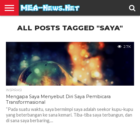
BERITA
ALL POSTS TAGGED "SAYA"
TERBARU
EDUKASI
HIBURAN
INSPIRASI
KESEHATAN
KULINER
OLAH
OTOMOTIF
TRAVEL
JUAL
RAGA
BELI
2.7K
INSPIRASI
Mengapa Saya Menyebut Diri Saya Pembicara
Transformasional
“Pada suatu waktu, saya bermimpi saya adalah seekor kupu-kupu
yang beterbangan ke sana kemari. Tiba-tiba saya terbangun, dan
di sana saya berbaring,...