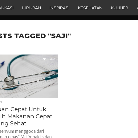
DUKASI
HIBURAN
INSPIRASI
KESEHATAN
KULINER
STS TAGGED "SAJI"
1.4K
N
an Cepat Untuk
ih Makanan Cepat
yang Sehat
senyum menggoda dari
gan emas” McDonald’s dan