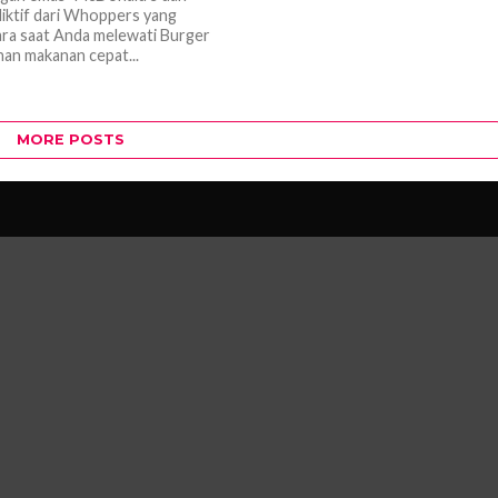
iktif dari Whoppers yang
a saat Anda melewati Burger
ihan makanan cepat...
MORE POSTS