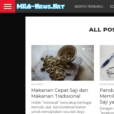
BERITA TERBARU
E
ALL PO
1.1K
KULINER
KESEHATA
Makanan Cepat Saji dan
Pandu
Makanan Tradisional
Memil
Saji 
Istilah “memasak” mencakup berbagai
metode, alat, dan kombinasi bahan
Dengan 
untuk menciptakan rasa dan daya
“lengkun