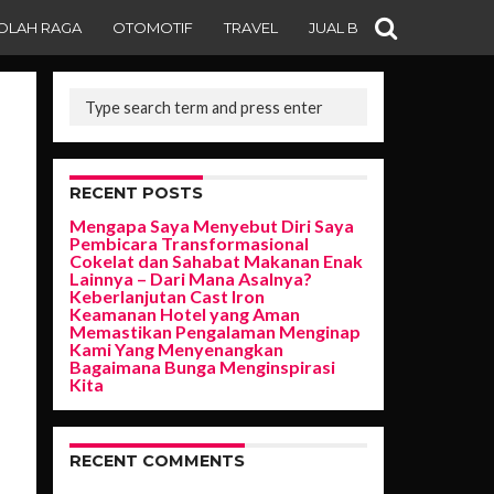
OLAH RAGA
OTOMOTIF
TRAVEL
JUAL BELI
RECENT POSTS
Mengapa Saya Menyebut Diri Saya
Pembicara Transformasional
Cokelat dan Sahabat Makanan Enak
Lainnya – Dari Mana Asalnya?
Keberlanjutan Cast Iron
Keamanan Hotel yang Aman
Memastikan Pengalaman Menginap
Kami Yang Menyenangkan
Bagaimana Bunga Menginspirasi
Kita
RECENT COMMENTS