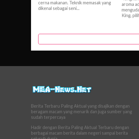
cerna makanan. Teknik memasak yang
aroma ad
dikenal sebagai seni...
mengudar
King, pil
Berita Terbaru Paling Aktual yang disajikan dengan
beragam macam yang menarik dan juga sumber yang
sudah terpercaya
Hadir dengan Berita Paling Aktual Terbaru dengan
berbagai macam berita dalam negeri sampai berita
seluruh dunia