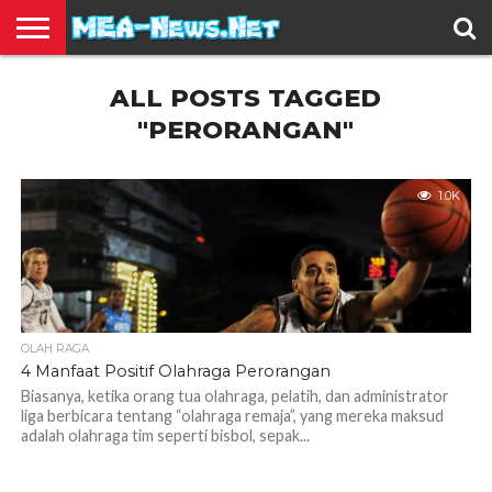
BERITA
ALL POSTS TAGGED
TERBARU
EDUKASI
HIBURAN
INSPIRASI
KESEHATAN
KULINER
OLAH
OTOMOTIF
TRAVEL
JUAL
RAGA
BELI
"PERORANGAN"
1.0K
OLAH RAGA
4 Manfaat Positif Olahraga Perorangan
Biasanya, ketika orang tua olahraga, pelatih, dan administrator
liga berbicara tentang “olahraga remaja”, yang mereka maksud
adalah olahraga tim seperti bisbol, sepak...