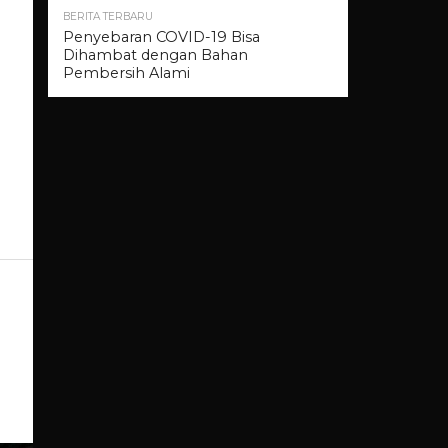
BERITA TERBARU
Penyebaran COVID-19 Bisa
Dihambat dengan Bahan
Pembersih Alami