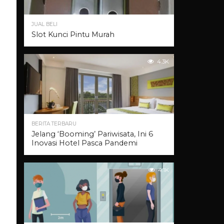
JUAL BELI
Slot Kunci Pintu Murah
4.3K
BERITA TERBARU
Jelang ‘Booming’ Pariwisata, Ini 6
Inovasi Hotel Pasca Pandemi
4.1K