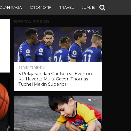
OLAH RAGA
OTOMOTIF
TRAVEL
JUAL BELI
BERITA TREND
9.5K
BERITA TERBARU
5 Pelajaran dari Chelsea vs Everton:
Kai Havertz Mulai Gacor, Thomas
Tuchel Makin Superior
7.1K