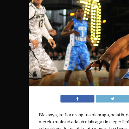
Biasanya, ketika orang tua olahraga, pelatih, 
mereka maksud adalah olahraga tim seperti bis
sebagainya. Jelas salah satu manfaat terbesar