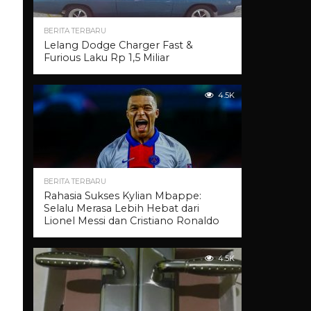
BERITA TERBARU
Lelang Dodge Charger Fast &
Furious Laku Rp 1,5 Miliar
4.5K
BERITA TERBARU
Rahasia Sukses Kylian Mbappe:
Selalu Merasa Lebih Hebat dari
Lionel Messi dan Cristiano Ronaldo
4.5K