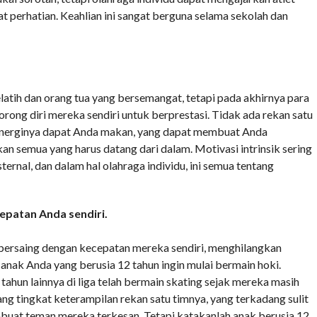
perhatian. Keahlian ini sangat berguna selama sekolah dan
pelatih dan orang tua yang bersemangat, tetapi pada akhirnya para
rong diri mereka sendiri untuk berprestasi. Tidak ada rekan satu
energinya dapat Anda makan, yang dapat membuat Anda
 semua yang harus datang dari dalam. Motivasi intrinsik sering
ternal, dan dalam hal olahraga individu, ini semua tentang
epatan Anda sendiri.
bersaing dengan kecepatan mereka sendiri, menghilangkan
anak Anda yang berusia 12 tahun ingin mulai bermain hoki.
ahun lainnya di liga telah bermain skating sejak mereka masih
ang tingkat keterampilan rekan satu timnya, yang terkadang sulit
mbuat teman mereka terkesan. Tetapi katakanlah anak berusia 12