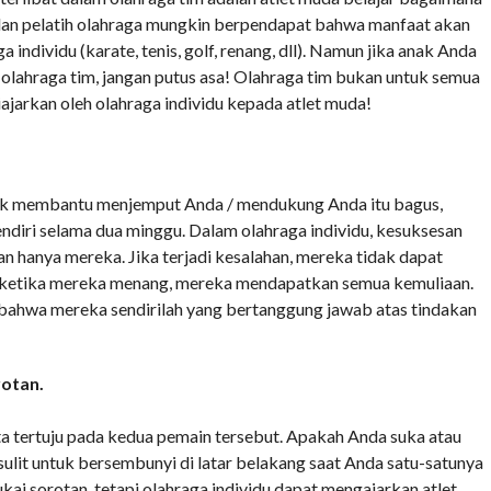
 dan pelatih olahraga mungkin berpendapat bahwa manfaat akan
a individu (karate, tenis, golf, renang, dll). Namun jika anak Anda
a olahraga tim, jangan putus asa! Olahraga tim bukan untuk semua
ajarkan oleh olahraga individu kepada atlet muda!
tuk membantu menjemput Anda / mendukung Anda itu bagus,
endiri selama dua minggu. Dalam olahraga individu, kesuksesan
n hanya mereka. Jika terjadi kesalahan, mereka tidak dapat
ain, ketika mereka menang, mereka mendapatkan semua kemuliaan.
bahwa mereka sendirilah yang bertanggung jawab atas tindakan
otan.
ta tertuju pada kedua pemain tersebut. Apakah Anda suka atau
lit untuk bersembunyi di latar belakang saat Anda satu-satunya
ukai sorotan, tetapi olahraga individu dapat mengajarkan atlet