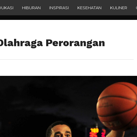
DUKASI
HIBURAN
INSPIRASI
KESEHATAN
KULINER
 Olahraga Perorangan