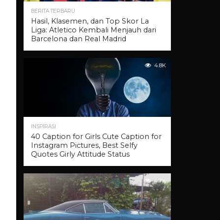
BERITA TERBARU
Hasil, Klasemen, dan Top Skor La
Liga: Atletico Kembali Menjauh dari
Barcelona dan Real Madrid
4.8K
INSPIRASI
40 Caption for Girls Cute Caption for
Instagram Pictures, Best Selfy
Quotes Girly Attitude Status
4.7K