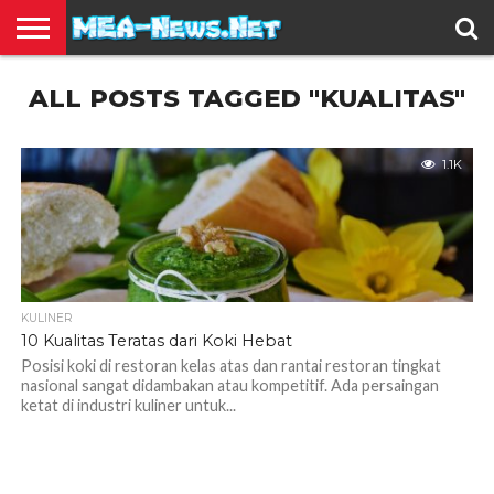
BERITA
ALL POSTS TAGGED "KUALITAS"
TERBARU
EDUKASI
HIBURAN
INSPIRASI
KESEHATAN
KULINER
OLAH
OTOMOTIF
TRAVEL
JUAL
RAGA
BELI
1.1K
KULINER
10 Kualitas Teratas dari Koki Hebat
Posisi koki di restoran kelas atas dan rantai restoran tingkat
nasional sangat didambakan atau kompetitif. Ada persaingan
ketat di industri kuliner untuk...