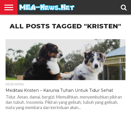
BERITA
ALL POSTS TAGGED "KRISTEN"
TERBARU
EDUKASI
HIBURAN
INSPIRASI
KESEHATAN
KULINER
OLAH
OTOMOTIF
TRAVEL
JUAL
RAGA
BELI
1.1K
KESEHATAN
Meditasi Kristen – Karunia Tuhan Untuk Tidur Sehat
Tidur. Aman, damai, bergizi. Memulihkan, menyembuhkan pikiran
dan tubuh. Insomnia. Pikiran yang gelisah, tubuh yang gelisah,
mata yang membara dan kerinduan akan...