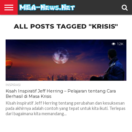
BERITA
ALL POSTS TAGGED "KRISIS"
TERBARU
EDUKASI
HIBURAN
INSPIRASI
KESEHATAN
KULINER
OLAH
OTOMOTIF
TRAVEL
JUAL
RAGA
BELI
1.2K
INSPIRASI
Kisah Inspiratif Jeff Herring – Pelajaran tentang Cara
Berhasil di Masa Krisis
Kisah inspiratif Jeff Herring tentang perubahan dan kesuksesan
pada akhirnya adalah contoh yang tepat untuk kita ikuti. Terlepas
dari bagaimana kita memandang...