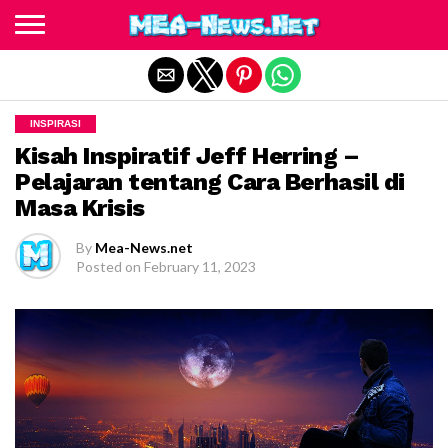
Exit mobile version
INSPIRASI
Kisah Inspiratif Jeff Herring –
Pelajaran tentang Cara Berhasil di
Masa Krisis
By
Mea-News.net
Posted on
February 11, 2023