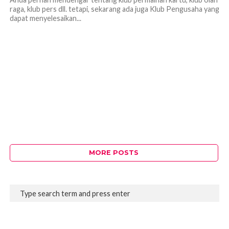
raga, klub pers dll. tetapi, sekarang ada juga Klub Pengusaha yang
dapat menyelesaikan...
MORE POSTS