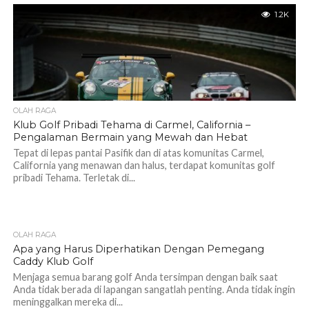
1.2K
OLAH RAGA
Klub Golf Pribadi Tehama di Carmel, California –
Pengalaman Bermain yang Mewah dan Hebat
Tepat di lepas pantai Pasifik dan di atas komunitas Carmel,
California yang menawan dan halus, terdapat komunitas golf
pribadi Tehama. Terletak di...
OLAH RAGA
1.1K
Apa yang Harus Diperhatikan Dengan Pemegang
Caddy Klub Golf
Menjaga semua barang golf Anda tersimpan dengan baik saat
Anda tidak berada di lapangan sangatlah penting. Anda tidak ingin
meninggalkan mereka di...