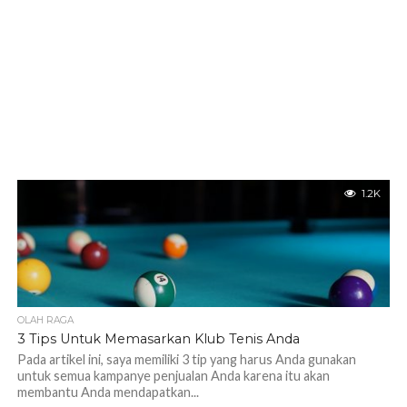
1.2K
OLAH RAGA
3 Tips Untuk Memasarkan Klub Tenis Anda
Pada artikel ini, saya memiliki 3 tip yang harus Anda gunakan
untuk semua kampanye penjualan Anda karena itu akan
membantu Anda mendapatkan...