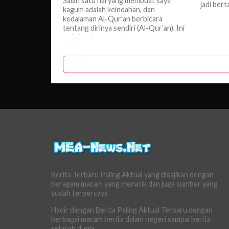
Salah satu hal yang membuat saya
jadi bert
kagum adalah keindahan, dan
kedalaman Al-Qur’an berbicara
tentang dirinya sendiri (Al-Qur’an). Ini
untuk satu nugget emas...
Berita Terbaru Paling Aktual yang disajikan dengan
beragam macam yang menarik dan juga sumber yang
sudah terpercaya
Hadir dengan Berita Paling Aktual Terbaru dengan
berbagai macam berita dalam negeri sampai berita
seluruh dunia