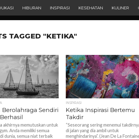
DUKASI
HIBURAN
INSPIRASI
KESEHATAN
KULINER
TS TAGGED "KETIKA"
1.1K
1.1K
A
INSPIRASI
a Berolahraga Sendiri
Ketika Inspirasi Bertemu
Berhasil
Takdir
da akhirnya memutuskan untuk
“Seseorang sering menemui takdirny
 gym. Anda memiliki semua
di jalan yang dia ambil untuk
di dunia, semua niat terbaik
menghindarinya”. (Jean De La Fontain