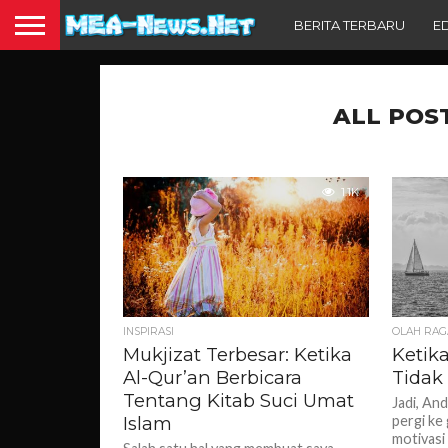
BERITA TERBARU
E
ALL POS
1.1K
INSPIRASI
OLAH RAG
Mukjizat Terbesar: Ketika
Ketik
Al-Qur’an Berbicara
Tidak 
Tentang Kitab Suci Umat
Jadi, An
Islam
pergi ke
motivasi 