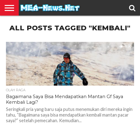
BERITA
ALL POSTS TAGGED "KEMBALI"
TERBARU
EDUKASI
HIBURAN
INSPIRASI
KESEHATAN
KULINER
OLAH
OTOMOTIF
TRAVEL
JUAL
RAGA
BELI
1.1K
OLAH RAGA
Bagaimana Saya Bisa Mendapatkan Mantan Gf Saya
Kembali Lagi?
Seringkali pria yang baru saja putus menemukan diri mereka ingin
tahu, “Bagaimana saya bisa mendapatkan kembali mantan pacar
saya?” setelah pemecahan. Kemudian...