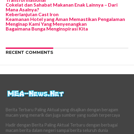
Cokelat dan Sahabat Makanan Enak Lainnya – Dari
Mana Asalnya?
Keberlanjutan Cast Iron
Keamanan Hotel yang Aman Memastikan Pengalaman
Menginap Kami Yang Menyenangkan
Bagaimana Bunga Menginspirasi Kita
RECENT COMMENTS
Berita Terbaru Paling Aktual yang disajikan dengan beragam
macam yang menarik dan juga sumber yang sudah terpercaya
Hadir dengan Berita Paling Aktual Terbaru dengan berbagai
macam berita dalam negeri sampai berita seluruh dunia