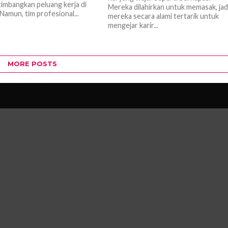
mbangkan peluang kerja di
Mereka dilahirkan untuk memasak, jad
Namun, tim profesional...
mereka secara alami tertarik untuk
mengejar karir...
MORE POSTS