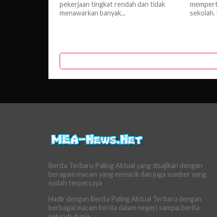
pekerjaan tingkat rendah dan tidak
memperti
menawarkan banyak...
sekolah. 
Berita Terbaru Paling Aktual yang disajikan dengan
beragam macam yang menarik dan juga sumber yang
sudah terpercaya
Hadir dengan Berita Paling Aktual Terbaru dengan
berbagai macam berita dalam negeri sampai berita
seluruh dunia