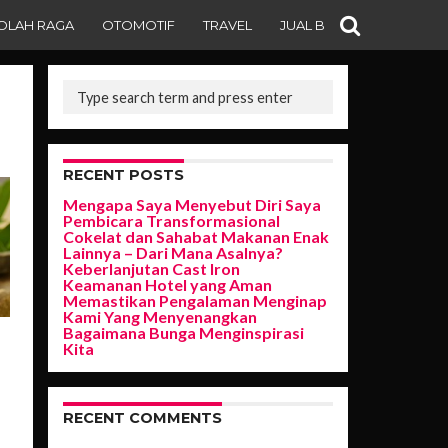
OLAH RAGA
OTOMOTIF
TRAVEL
JUAL BELI
RECENT POSTS
Mengapa Saya Menyebut Diri Saya
Pembicara Transformasional
Cokelat dan Sahabat Makanan Enak
Lainnya – Dari Mana Asalnya?
Keberlanjutan Cast Iron
Keamanan Hotel yang Aman
Memastikan Pengalaman Menginap
Kami Yang Menyenangkan
Bagaimana Bunga Menginspirasi
Kita
RECENT COMMENTS