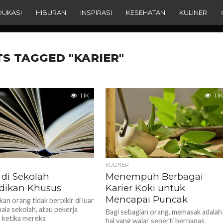
DUKASI
HIBURAN
INSPIRASI
KESEHATAN
KULINER
TS TAGGED "KARIER"
1.1K
1.1K
KULINER
 di Sekolah
Menempuh Berbagai
dikan Khusus
Karier Koki untuk
Mencapai Puncak
an orang tidak berpikir di luar
ala sekolah, atau pekerja
Bagi sebagian orang, memasak adalah
a ketika mereka
hal yang wajar seperti bernapas.