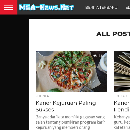
BERITA TERBARU
E
ALL POS
1.1K
KULINER
EDUKASI
Karier Kejuruan Paling
Karier
Sukses
Pendi
Banyak dari kita memiliki gagasan yang
Kebanyak
salah tentang pemikiran program karir
guru, kep
kejuruan yang memberi orang
kafetari