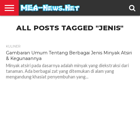
BERITA
ALL POSTS TAGGED "JENIS"
TERBARU
EDUKASI
HIBURAN
INSPIRASI
KESEHATAN
KULINER
OLAH
OTOMOTIF
TRAVEL
JUAL
RAGA
BELI
KULINER
1.5K
Gambaran Umum Tentang Berbagai Jenis Minyak Atsiri
& Kegunaannya
Minyak atsiri pada dasarnya adalah minyak yang diekstraksi dari
tanaman. Ada berbagai zat yang ditemukan di alam yang
mengandung khasiat penyembuhan yang...