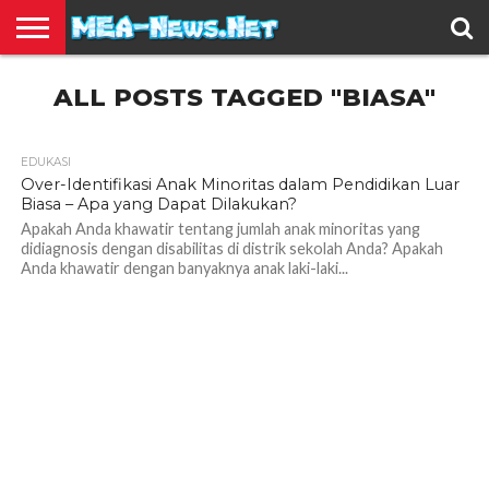
BERITA
ALL POSTS TAGGED "BIASA"
TERBARU
EDUKASI
HIBURAN
INSPIRASI
KESEHATAN
KULINER
OLAH
OTOMOTIF
TRAVEL
JUAL
RAGA
BELI
EDUKASI
1.3K
Over-Identifikasi Anak Minoritas dalam Pendidikan Luar
Biasa – Apa yang Dapat Dilakukan?
Apakah Anda khawatir tentang jumlah anak minoritas yang
didiagnosis dengan disabilitas di distrik sekolah Anda? Apakah
Anda khawatir dengan banyaknya anak laki-laki...