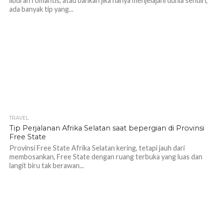
liburan romantis, atau bahkan jika hanya menjelajahi dunia sendiri,
ada banyak tip yang...
TRAVEL
1.2K
Tip Perjalanan Afrika Selatan saat bepergian di Provinsi
Free State
Provinsi Free State Afrika Selatan kering, tetapi jauh dari
membosankan, Free State dengan ruang terbuka yang luas dan
langit biru tak berawan...