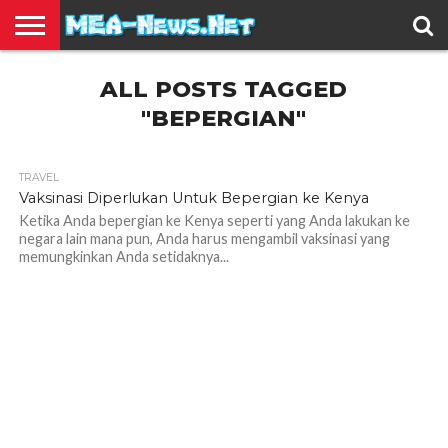
BERITA
ALL POSTS TAGGED
TERBARU
EDUKASI
HIBURAN
INSPIRASI
KESEHATAN
KULINER
OLAH
OTOMOTIF
TRAVEL
JUAL
RAGA
BELI
"BEPERGIAN"
TRAVEL
2.5K
Vaksinasi Diperlukan Untuk Bepergian ke Kenya
Ketika Anda bepergian ke Kenya seperti yang Anda lakukan ke
negara lain mana pun, Anda harus mengambil vaksinasi yang
memungkinkan Anda setidaknya...