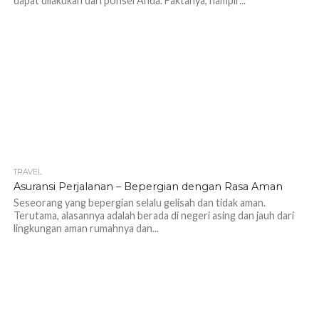
dapat dilakukan dari ponsel Anda. Faktanya, hampir...
TRAVEL
1.1K
Asuransi Perjalanan – Bepergian dengan Rasa Aman
Seseorang yang bepergian selalu gelisah dan tidak aman.
Terutama, alasannya adalah berada di negeri asing dan jauh dari
lingkungan aman rumahnya dan...