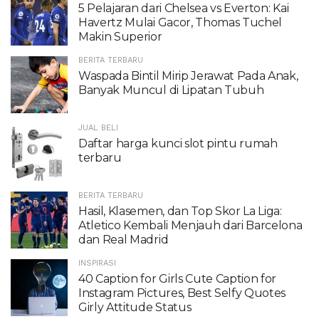
5 Pelajaran dari Chelsea vs Everton: Kai
Havertz Mulai Gacor, Thomas Tuchel
Makin Superior
BERITA TERBARU
Waspada Bintil Mirip Jerawat Pada Anak,
Banyak Muncul di Lipatan Tubuh
JUAL BELI
Daftar harga kunci slot pintu rumah
terbaru
BERITA TERBARU
Hasil, Klasemen, dan Top Skor La Liga:
Atletico Kembali Menjauh dari Barcelona
dan Real Madrid
INSPIRASI
40 Caption for Girls Cute Caption for
Instagram Pictures, Best Selfy Quotes
Girly Attitude Status