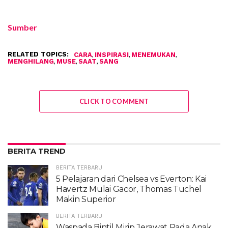
Sumber
RELATED TOPICS:
,
,
,
CARA
INSPIRASI
MENEMUKAN
,
,
,
MENGHILANG
MUSE
SAAT
SANG
CLICK TO COMMENT
BERITA TREND
BERITA TERBARU
5 Pelajaran dari Chelsea vs Everton: Kai
Havertz Mulai Gacor, Thomas Tuchel
Makin Superior
BERITA TERBARU
Waspada Bintil Mirip Jerawat Pada Anak,