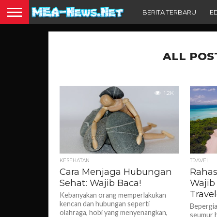
BERITA TERBARU
E
ALL POS
1.2K
KESEHATAN
TRAVEL
Cara Menjaga Hubungan
Rahas
Sehat: Wajib Baca!
Wajib
Travel
Kebanyakan orang memperlakukan
kencan dan hubungan seperti
Bepergia
olahraga, hobi yang menyenangkan,
seumur h