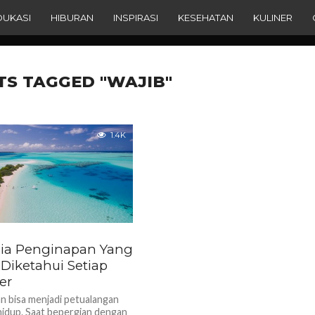
DUKASI
HIBURAN
INSPIRASI
KESEHATAN
KULINER
TS TAGGED "WAJIB"
1.4K
ia Penginapan Yang
 Diketahui Setiap
er
n bisa menjadi petualangan
idup. Saat bepergian dengan