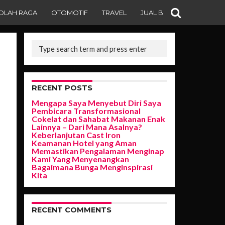
OLAH RAGA
OTOMOTIF
TRAVEL
JUAL BELI
RECENT POSTS
Mengapa Saya Menyebut Diri Saya
Pembicara Transformasional
Cokelat dan Sahabat Makanan Enak
Lainnya – Dari Mana Asalnya?
Keberlanjutan Cast Iron
Keamanan Hotel yang Aman
Memastikan Pengalaman Menginap
Kami Yang Menyenangkan
Bagaimana Bunga Menginspirasi
Kita
RECENT COMMENTS