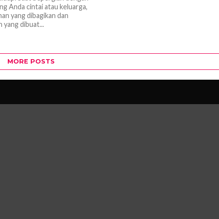
ng Anda cintai atau keluarga,
an yang dibagikan dan
 yang dibuat...
MORE POSTS