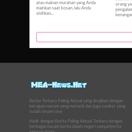
atau mainan murahan yang Anda
orang ya
mainkan saat bosan, lalu Anda
pengalam
sisihkan...
kenangan
Berita Terbaru Paling Aktual yang disajikan dengan
beragam macam yang menarik dan juga sumber yang
sudah terpercaya
Hadir dengan Berita Paling Aktual Terbaru dengan
berbagai macam berita dalam negeri sampai berita
seluruh dunia