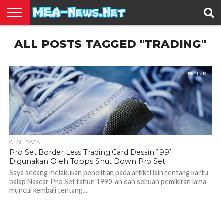
BERITA
ALL POSTS TAGGED "TRADING"
TERBARU
EDUKASI
HIBURAN
INSPIRASI
KESEHATAN
KULINER
OLAH
OTOMOTIF
TRAVEL
JUAL
RAGA
BELI
1.2K
OLAH RAGA
Pro Set Border Less Trading Card Desain 1991
Digunakan Oleh Topps Shut Down Pro Set
Saya sedang melakukan penelitian pada artikel lain tentang kartu
balap Nascar Pro Set tahun 1990-an dan sebuah pemikiran lama
muncul kembali tentang...