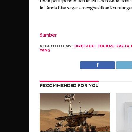
tidak perlu pendidikan khusus dan Anda tidak
ini, Anda bisa segera menghasilkan keuntunga
Sumber
RELATED ITEMS:
DIKETAHUI
,
EDUKASI
,
FAKTA
,
YANG
RECOMMENDED FOR YOU