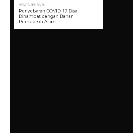
BERITA TERBARU
Penyebaran COVID-19 Bisa
Dihambat dengan Bahan
Pembersih Alami