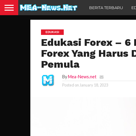
BERITA TERBARU
E
EDUKASI
Edukasi Forex – 6
Forex Yang Harus 
Pemula
By
Mea-News.net
Posted on
January 18, 2023