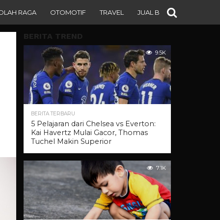
OLAH RAGA
OTOMOTIF
TRAVEL
JUAL BELI
BERITA TREND
9.5K
BERITA TERBARU
5 Pelajaran dari Chelsea vs Everton:
Kai Havertz Mulai Gacor, Thomas
Tuchel Makin Superior
7.1K