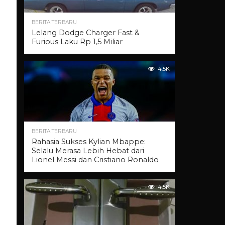
BERITA TERBARU
Lelang Dodge Charger Fast &
Furious Laku Rp 1,5 Miliar
4.5K
BERITA TERBARU
Rahasia Sukses Kylian Mbappe:
Selalu Merasa Lebih Hebat dari
Lionel Messi dan Cristiano Ronaldo
4.5K