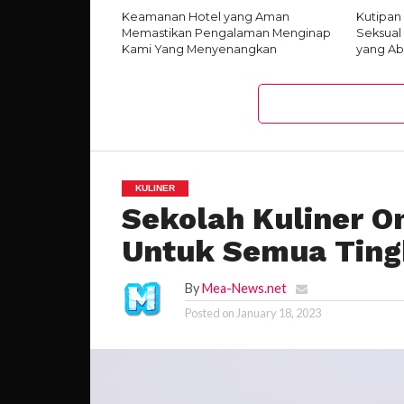
Keamanan Hotel yang Aman
Kutipan
Memastikan Pengalaman Menginap
Seksual
Kami Yang Menyenangkan
yang Ab
KULINER
Sekolah Kuliner O
Untuk Semua Tin
By
Mea-News.net
Posted on
January 18, 2023