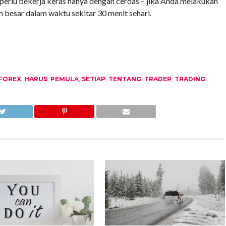
 perlu bekerja keras hanya dengan cerdas – jika Anda melakukan
n besar dalam waktu sekitar 30 menit sehari.
FOREX
,
HARUS
,
PEMULA
,
SETIAP
,
TENTANG
,
TRADER
,
TRADING
,