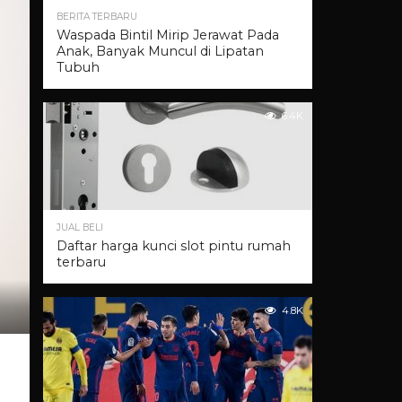
BERITA TERBARU
Waspada Bintil Mirip Jerawat Pada
Anak, Banyak Muncul di Lipatan
Tubuh
6.4K
JUAL BELI
Daftar harga kunci slot pintu rumah
terbaru
4.8K