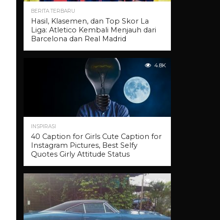
BERITA TERBARU
Hasil, Klasemen, dan Top Skor La
Liga: Atletico Kembali Menjauh dari
Barcelona dan Real Madrid
4.8K
INSPIRASI
40 Caption for Girls Cute Caption for
Instagram Pictures, Best Selfy
Quotes Girly Attitude Status
4.7K