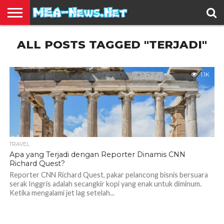
BERITA
ALL POSTS TAGGED "TERJADI"
TERBARU
EDUKASI
HIBURAN
INSPIRASI
KESEHATAN
KULINER
OLAH
OTOMOTIF
TRAVEL
JUAL
RAGA
BELI
1.1K
TRAVEL
Apa yang Terjadi dengan Reporter Dinamis CNN
Richard Quest?
Reporter CNN Richard Quest, pakar pelancong bisnis bersuara
serak Inggris adalah secangkir kopi yang enak untuk diminum.
Ketika mengalami jet lag setelah...