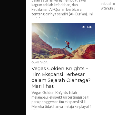
Salah satu hal yang membuat saya
sebuah m
kagum adalah keindahan, dan
8 tahun 
kedalaman Al-Qur’an berbicara
tentang dirinya sendiri (Al-Qur’an). Ini
untuk satu nugget emas...
1.2K
OLAH RAGA
Vegas Golden Knights –
Tim Ekspansi Terbesar
dalam Sejarah Olahraga?
Mari lihat
Vegas Golden Knights telah
melampaui ekspektasi tertinggi bagi
para penggemar tim ekspansi NHL.
Mereka tidak hanya melaju ke playoff
NHL, tetapi mereka...