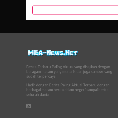
Berita Terbaru Paling Aktual yang disajikan dengan
beragam macam yang menarik dan juga sumber yang
sudah terpercaya
Hadir dengan Berita Paling Aktual Terbaru dengan
berbagai macam berita dalam negeri sampai berita
seluruh dunia