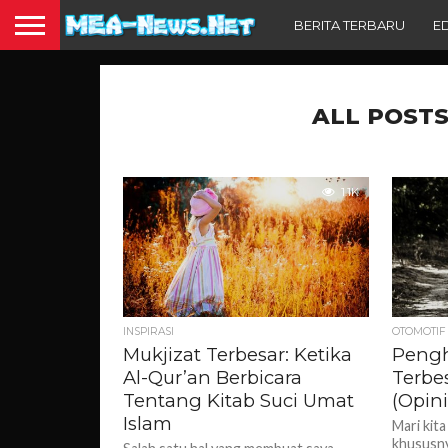
BERITA TERBARU
E
ALL POSTS
1.1K
INSPIRASI
OTOMOTIF
Mukjizat Terbesar: Ketika
Pengh
Al-Qur’an Berbicara
Terbe
Tentang Kitab Suci Umat
(Opin
Islam
Mari kita
khususny