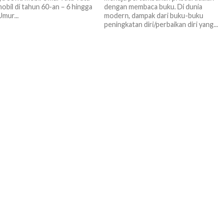
obil di tahun 60-an – 6 hingga
dengan membaca buku. Di dunia
Umur...
modern, dampak dari buku-buku
peningkatan diri/perbaikan diri yang...