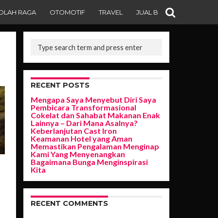
OLAH RAGA
OTOMOTIF
TRAVEL
JUAL BELI
RECENT POSTS
Mengapa Saya Menyebut Diri Saya
Pembicara Transformasional
Cokelat dan Sahabat Makanan Enak
Lainnya – Dari Mana Asalnya?
Keberlanjutan Cast Iron
Keamanan Hotel yang Aman
Memastikan Pengalaman Menginap
Kami Yang Menyenangkan
Bagaimana Bunga Menginspirasi
Kita
RECENT COMMENTS