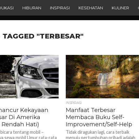
DUKASI
HIBURAN
INSPIRASI
KESEHATAN
KULINER
 TAGGED "TERBESAR"
1.3K
1.1K
INSPIRASI
ancur Kekayaan
Manfaat Terbesar
sar Di Amerika
Membaca Buku Self-
i Rendah Hati)
Improvement/Self-Help
 bicara tentang mobil –
Tidak diragukan lagi, cara terbaik
a sewa mobil Umur rata-rata
menuju pertumbuhan pribadi adalah