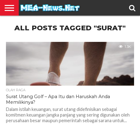
BERITA
ALL POSTS TAGGED "SURAT"
TERBARU
EDUKASI
HIBURAN
INSPIRASI
KESEHATAN
KULINER
OLAH
OTOMOTIF
TRAVEL
JUAL
RAGA
BELI
1.3K
OLAH RAGA
Surat Utang Golf – Apa Itu dan Haruskah Anda
Memilikinya?
Dalam istilah keuangan, surat utang didefinisikan sebagai
komitmen keuangan jangka panjang yang sering digunakan oleh
perusahaan besar maupun pemerintah sebagai sarana untuk...