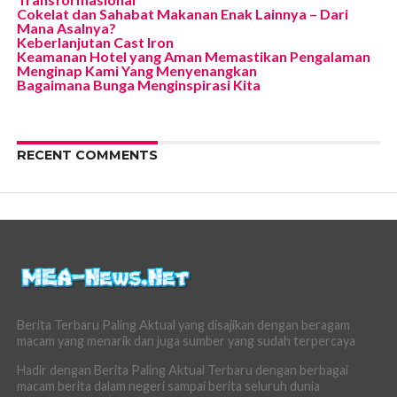
Cokelat dan Sahabat Makanan Enak Lainnya – Dari
Mana Asalnya?
Keberlanjutan Cast Iron
Keamanan Hotel yang Aman Memastikan Pengalaman
Menginap Kami Yang Menyenangkan
Bagaimana Bunga Menginspirasi Kita
RECENT COMMENTS
Berita Terbaru Paling Aktual yang disajikan dengan beragam
macam yang menarik dan juga sumber yang sudah terpercaya
Hadir dengan Berita Paling Aktual Terbaru dengan berbagai
macam berita dalam negeri sampai berita seluruh dunia