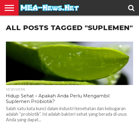
BERITA
ALL POSTS TAGGED "SUPLEMEN"
TERBARU
EDUKASI
HIBURAN
INSPIRASI
KESEHATAN
KULINER
OLAH
OTOMOTIF
TRAVEL
JUAL
RAGA
BELI
1.1K
KESEHATAN
Hidup Sehat – Apakah Anda Perlu Mengambil
Suplemen Probiotik?
Salah satu kata kunci dalam industri kesehatan dan kebugaran
adalah “probiotik”. Ini adalah bakteri sehat yang berada di usus
Anda yang dapat...