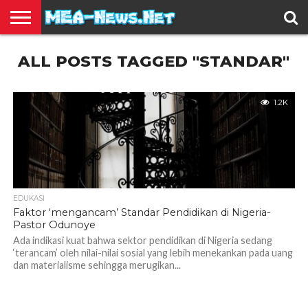
BERITA
ALL POSTS TAGGED "STANDAR"
TERBARU
EDUKASI
HIBURAN
INSPIRASI
KESEHATAN
KULINER
OLAH
OTOMOTIF
TRAVEL
JUAL
RAGA
BELI
1.2K
EDUKASI
Faktor ‘mengancam’ Standar Pendidikan di Nigeria-
Pastor Odunoye
Ada indikasi kuat bahwa sektor pendidikan di Nigeria sedang
‘terancam’ oleh nilai-nilai sosial yang lebih menekankan pada uang
dan materialisme sehingga merugikan...