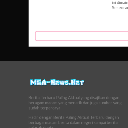
ini dimai
Seseoran
Berita Terbaru Paling Aktual yang disajikan dengan
beragam macam yang menarik dan juga sumber yang
sudah terpercaya
Hadir dengan Berita Paling Aktual Terbaru dengan
berbagai macam berita dalam negeri sampai berita
seluruh dunia