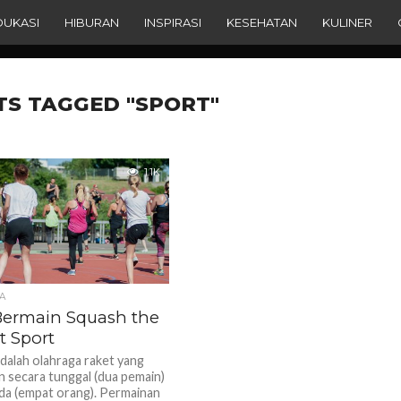
DUKASI
HIBURAN
INSPIRASI
KESEHATAN
KULINER
TS TAGGED "SPORT"
1.1K
A
Bermain Squash the
t Sport
dalah olahraga raket yang
n secara tunggal (dua pemain)
da (empat orang). Permainan