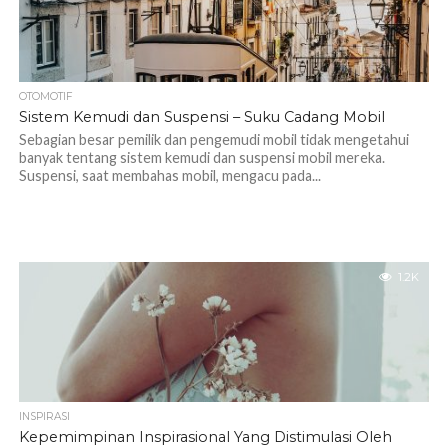
OTOMOTIF
Sistem Kemudi dan Suspensi – Suku Cadang Mobil
Sebagian besar pemilik dan pengemudi mobil tidak mengetahui
banyak tentang sistem kemudi dan suspensi mobil mereka.
Suspensi, saat membahas mobil, mengacu pada...
1.2K
INSPIRASI
Kepemimpinan Inspirasional Yang Distimulasi Oleh