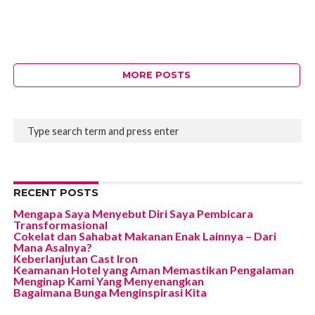
MORE POSTS
RECENT POSTS
Mengapa Saya Menyebut Diri Saya Pembicara
Transformasional
Cokelat dan Sahabat Makanan Enak Lainnya – Dari
Mana Asalnya?
Keberlanjutan Cast Iron
Keamanan Hotel yang Aman Memastikan Pengalaman
Menginap Kami Yang Menyenangkan
Bagaimana Bunga Menginspirasi Kita