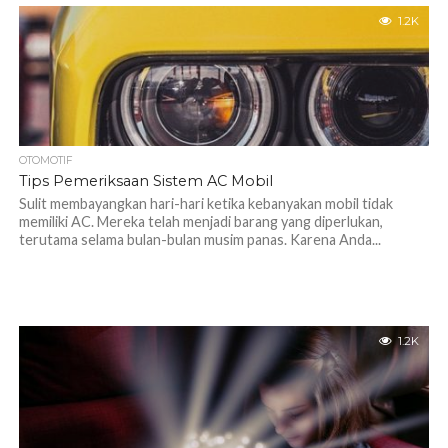
1.2K
OTOMOTIF
Tips Pemeriksaan Sistem AC Mobil
Sulit membayangkan hari-hari ketika kebanyakan mobil tidak
memiliki AC. Mereka telah menjadi barang yang diperlukan,
terutama selama bulan-bulan musim panas. Karena Anda...
1.2K