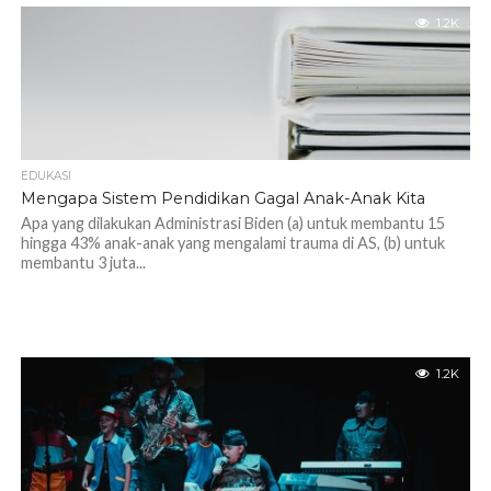
1.2K
EDUKASI
Mengapa Sistem Pendidikan Gagal Anak-Anak Kita
Apa yang dilakukan Administrasi Biden (a) untuk membantu 15
hingga 43% anak-anak yang mengalami trauma di AS, (b) untuk
membantu 3 juta...
1.2K