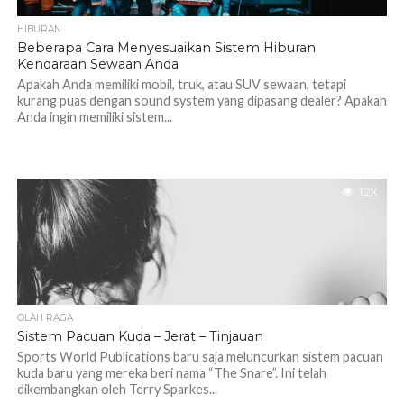
HIBURAN
Beberapa Cara Menyesuaikan Sistem Hiburan
Kendaraan Sewaan Anda
Apakah Anda memiliki mobil, truk, atau SUV sewaan, tetapi
kurang puas dengan sound system yang dipasang dealer? Apakah
Anda ingin memiliki sistem...
1.2K
OLAH RAGA
Sistem Pacuan Kuda – Jerat – Tinjauan
Sports World Publications baru saja meluncurkan sistem pacuan
kuda baru yang mereka beri nama “The Snare”. Ini telah
dikembangkan oleh Terry Sparkes...