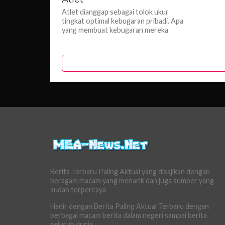
Atlet dianggap sebagai tolok ukur
tingkat optimal kebugaran pribadi. Apa
yang membuat kebugaran mereka
begitu membuat iri dan diinginkan oleh
non-atlet seperti...
Berita Terbaru Paling Aktual yang disajikan dengan
beragam macam yang menarik dan juga sumber yang
sudah terpercaya
Hadir dengan Berita Paling Aktual Terbaru dengan
berbagai macam berita dalam negeri sampai berita
seluruh dunia