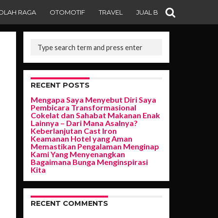
OLAH RAGA
OTOMOTIF
TRAVEL
JUAL BELI
RECENT POSTS
Mengapa Saya Menyebut Diri Saya
Pembicara Transformasional
Cokelat dan Sahabat Makanan Enak
Lainnya – Dari Mana Asalnya?
Keberlanjutan Cast Iron
Keamanan Hotel yang Aman
Memastikan Pengalaman Menginap
Kami Yang Menyenangkan
Bagaimana Bunga Menginspirasi
Kita
RECENT COMMENTS