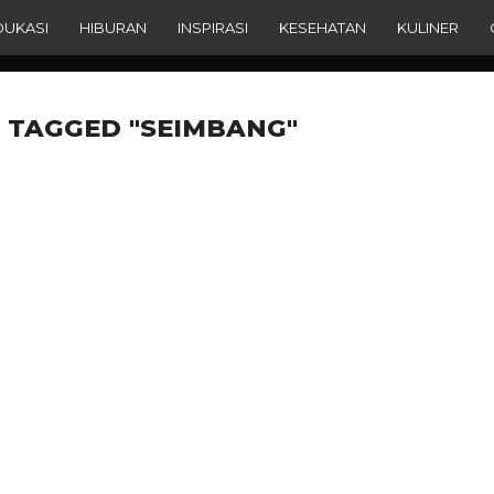
DUKASI
HIBURAN
INSPIRASI
KESEHATAN
KULINER
 TAGGED "SEIMBANG"