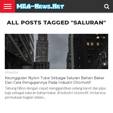
BERITA
ALL POSTS TAGGED "SALURAN"
TERBARU
EDUKASI
HIBURAN
INSPIRASI
KESEHATAN
KULINER
OLAH
OTOMOTIF
TRAVEL
JUAL
RAGA
BELI
1.1K
OTOMOTIF
Keunggulan Nylon Tube Sebagai Saluran Bahan Bakar
Dan Cara Pengujiannya Pada Industri Otomotif
Tabung Nilon dengan cepat menggantikan selang karet dan pipa
baja sebagai saluran bahan bakar di industri otomotif. Ini karena
permukaan bagian dalam...