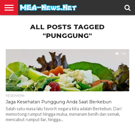
BERITA
ALL POSTS TAGGED
TERBARU
EDUKASI
HIBURAN
INSPIRASI
KESEHATAN
KULINER
OLAH
OTOMOTIF
TRAVEL
JUAL
RAGA
BELI
"PUNGGUNG"
1.1K
KESEHATAN
Jaga Kesehatan Punggung Anda Saat Berkebun
Salah satu masa lalu favorit negara kita adalah Berkebun. Dari
memotong rumput hingga mulsa, menanam benih dan semak,
mencabut rumput liar, hingga...