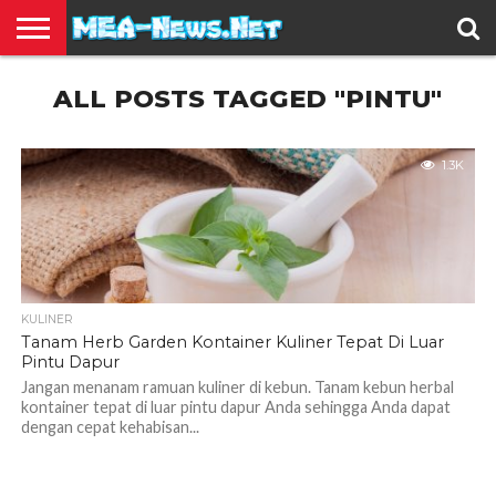
BERITA
ALL POSTS TAGGED "PINTU"
TERBARU
EDUKASI
HIBURAN
INSPIRASI
KESEHATAN
KULINER
OLAH
OTOMOTIF
TRAVEL
JUAL
RAGA
BELI
1.3K
KULINER
Tanam Herb Garden Kontainer Kuliner Tepat Di Luar
Pintu Dapur
Jangan menanam ramuan kuliner di kebun. Tanam kebun herbal
kontainer tepat di luar pintu dapur Anda sehingga Anda dapat
dengan cepat kehabisan...