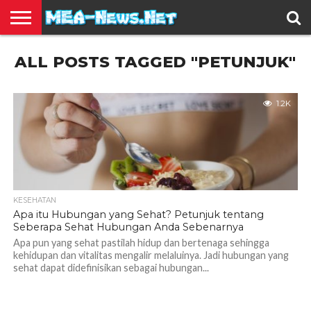
BERITA
ALL POSTS TAGGED "PETUNJUK"
TERBARU
EDUKASI
HIBURAN
INSPIRASI
KESEHATAN
KULINER
OLAH
OTOMOTIF
TRAVEL
JUAL
RAGA
BELI
1.2K
KESEHATAN
Apa itu Hubungan yang Sehat? Petunjuk tentang
Seberapa Sehat Hubungan Anda Sebenarnya
Apa pun yang sehat pastilah hidup dan bertenaga sehingga
kehidupan dan vitalitas mengalir melaluinya. Jadi hubungan yang
sehat dapat didefinisikan sebagai hubungan...