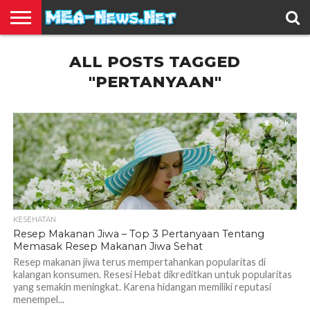
BERITA
ALL POSTS TAGGED
TERBARU
EDUKASI
HIBURAN
INSPIRASI
KESEHATAN
KULINER
OLAH
OTOMOTIF
TRAVEL
JUAL
RAGA
BELI
"PERTANYAAN"
1.2K
KESEHATAN
Resep Makanan Jiwa – Top 3 Pertanyaan Tentang
Memasak Resep Makanan Jiwa Sehat
Resep makanan jiwa terus mempertahankan popularitas di
kalangan konsumen. Resesi Hebat dikreditkan untuk popularitas
yang semakin meningkat. Karena hidangan memiliki reputasi
menempel...