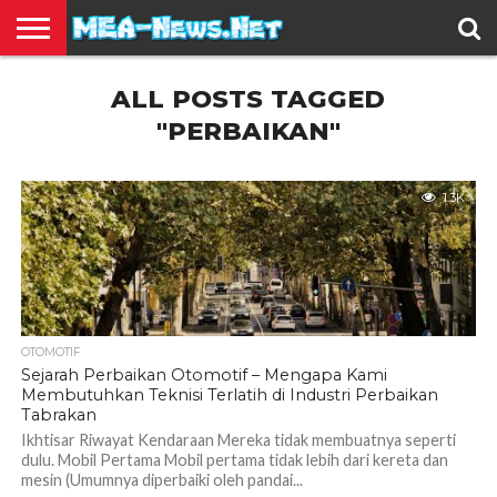
BERITA
ALL POSTS TAGGED
TERBARU
EDUKASI
HIBURAN
INSPIRASI
KESEHATAN
KULINER
OLAH
OTOMOTIF
TRAVEL
JUAL
RAGA
BELI
"PERBAIKAN"
1.3K
OTOMOTIF
Sejarah Perbaikan Otomotif – Mengapa Kami
Membutuhkan Teknisi Terlatih di Industri Perbaikan
Tabrakan
Ikhtisar Riwayat Kendaraan Mereka tidak membuatnya seperti
dulu. Mobil Pertama Mobil pertama tidak lebih dari kereta dan
mesin (Umumnya diperbaiki oleh pandai...